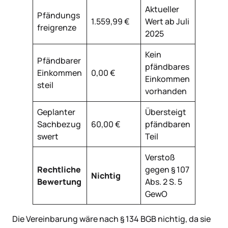
Aktueller
Pfändungs
1.559,99 €
Wert ab Juli
freigrenze
2025
Kein
Pfändbarer
pfändbares
Einkommen
0,00 €
Einkommen
steil
vorhanden
Geplanter
Übersteigt
Sachbezug
60,00 €
pfändbaren
swert
Teil
Verstoß
Rechtliche
gegen § 107
Nichtig
Bewertung
Abs. 2 S. 5
GewO
Die Vereinbarung wäre nach § 134 BGB nichtig, da sie