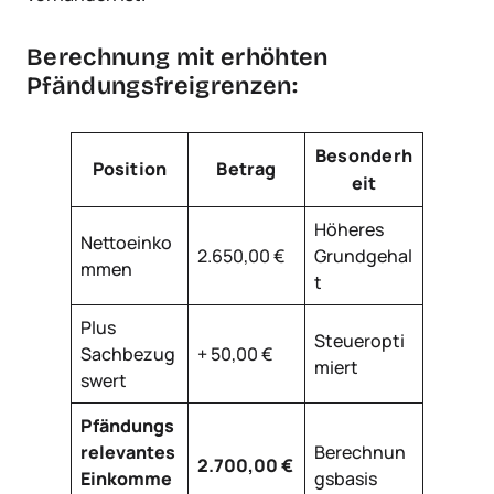
Berechnung mit erhöhten
Pfändungsfreigrenzen:
Besonderh
Position
Betrag
eit
Höheres
Nettoeinko
2.650,00 €
Grundgehal
mmen
t
Plus
Steueropti
Sachbezug
+ 50,00 €
miert
swert
Pfändungs
relevantes
Berechnun
2.700,00 €
Einkomme
gsbasis