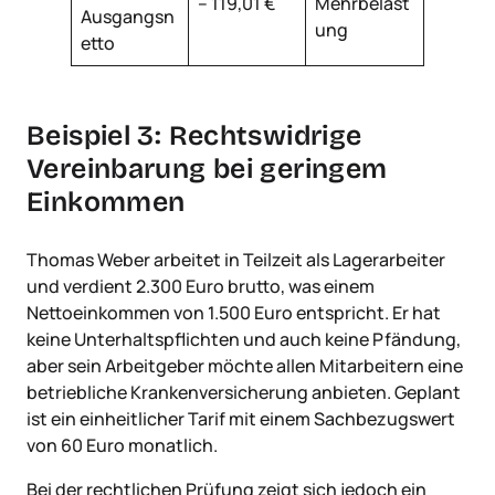
– 119,01 €
Mehrbelast
Ausgangsn
ung
etto
Beispiel 3: Rechtswidrige
Vereinbarung bei geringem
Einkommen
Thomas Weber arbeitet in Teilzeit als Lagerarbeiter
und verdient 2.300 Euro brutto, was einem
Nettoeinkommen von 1.500 Euro entspricht. Er hat
keine Unterhaltspflichten und auch keine Pfändung,
aber sein Arbeitgeber möchte allen Mitarbeitern eine
betriebliche Krankenversicherung anbieten. Geplant
ist ein einheitlicher Tarif mit einem Sachbezugswert
von 60 Euro monatlich.
Bei der rechtlichen Prüfung zeigt sich jedoch ein