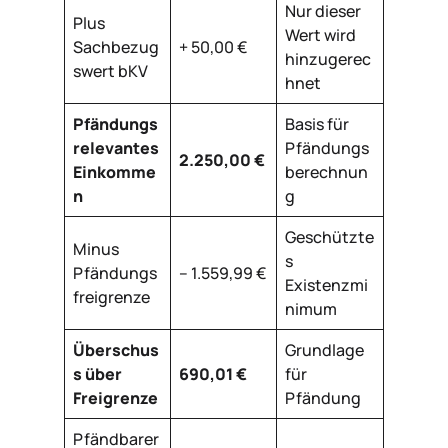
Nur dieser
Plus
Wert wird
Sachbezug
+ 50,00 €
hinzugerec
swert bKV
hnet
Pfändungs
Basis für
relevantes
Pfändungs
2.250,00 €
Einkomme
berechnun
n
g
Geschützte
Minus
s
Pfändungs
– 1.559,99 €
Existenzmi
freigrenze
nimum
Überschus
Grundlage
s über
690,01 €
für
Freigrenze
Pfändung
Pfändbarer