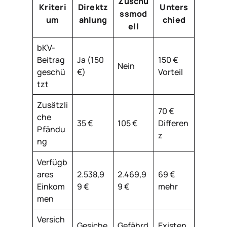
Zuschu
Kriteri
Direktz
Unters
ssmod
um
ahlung
chied
ell
bKV-
Beitrag
Ja (150
150 €
Nein
geschü
€)
Vorteil
tzt
Zusätzli
70 €
che
35 €
105 €
Differen
Pfändu
z
ng
Verfügb
ares
2.538,9
2.469,9
69 €
Einkom
9 €
9 €
mehr
men
Versich
Gesiche
Gefährd
Existen