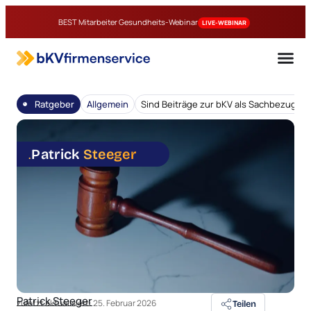
BEST Mitarbeiter Gesundheits-Webinar
LIVE-WEBINAR
Ratgeber
Allgemein
Sind Beiträge zur bKV als Sachbezug p
.
Patrick
Steeger
Patrick Steeger
zuletzt aktualisiert:
25. Februar 2026
Teilen