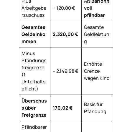
Plus
Als
Barlohn
Arbeitgebe
+ 120,00 €
voll
rzuschuss
pfändbar
Gesamtes
Gesamte
Geldeinko
2.320,00 €
Geldleistun
mmen
g
Minus
Pfändungs
Erhöhte
freigrenze
– 2.149,98 €
Grenze
(1
wegen Kind
Unterhalts
pflicht)
Überschus
Basis für
s über
170,02 €
Pfändung
Freigrenze
Pfändbarer