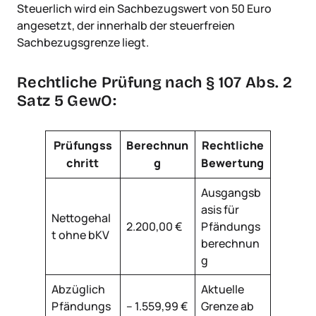
Steuerlich wird ein Sachbezugswert von 50 Euro
angesetzt, der innerhalb der steuerfreien
Sachbezugsgrenze liegt.
Rechtliche Prüfung nach § 107 Abs. 2
Satz 5 GewO:
Prüfungss
Berechnun
Rechtliche
chritt
g
Bewertung
Ausgangsb
asis für
Nettogehal
2.200,00 €
Pfändungs
t ohne bKV
berechnun
g
Abzüglich
Aktuelle
Pfändungs
– 1.559,99 €
Grenze ab