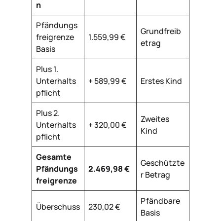
n
Pfändungs
Grundfreib
freigrenze
1.559,99 €
etrag
Basis
Plus 1.
Unterhalts
+ 589,99 €
Erstes Kind
pflicht
Plus 2.
Zweites
Unterhalts
+ 320,00 €
Kind
pflicht
Gesamte
Geschützte
Pfändungs
2.469,98 €
r Betrag
freigrenze
Pfändbare
Überschuss
230,02 €
Basis