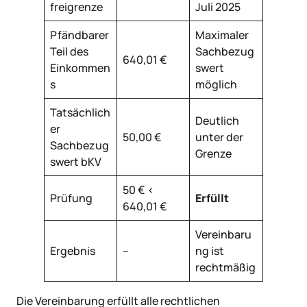
freigrenze
Juli 2025
Pfändbarer
Maximaler
Teil des
Sachbezug
640,01 €
Einkommen
swert
s
möglich
Tatsächlich
Deutlich
er
50,00 €
unter der
Sachbezug
Grenze
swert bKV
50 € <
Prüfung
Erfüllt
640,01 €
Vereinbaru
Ergebnis
–
ng ist
rechtmäßig
Die Vereinbarung erfüllt alle rechtlichen