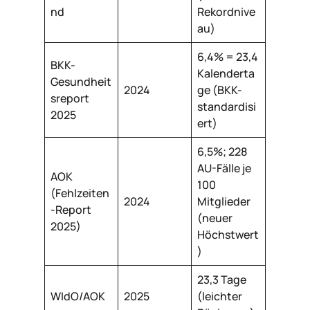
nd
Rekordnive
au)
6,4% = 23,4
BKK-
Kalenderta
Gesundheit
2024
ge (BKK-
sreport
standardisi
2025
ert)
6,5%; 228
AU-Fälle je
AOK
100
(Fehlzeiten
2024
Mitglieder
-Report
(neuer
2025)
Höchstwert
)
23,3 Tage
WIdO/AOK
2025
(leichter