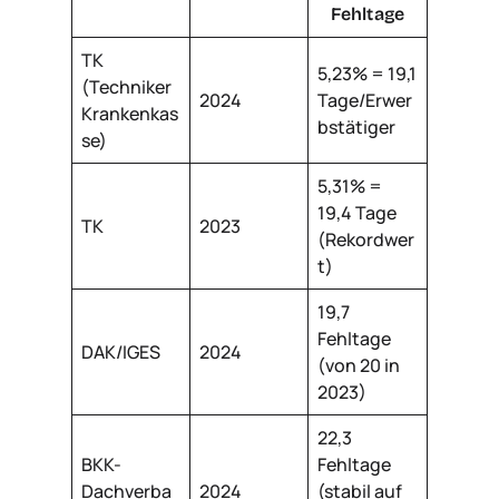
Fehltage
TK
5,23% = 19,1
(Techniker
2024
Tage/Erwer
Krankenkas
bstätiger
se)
5,31% =
19,4 Tage
TK
2023
(Rekordwer
t)
19,7
Fehltage
DAK/IGES
2024
(von 20 in
2023)
22,3
BKK-
Fehltage
Dachverba
2024
(stabil auf