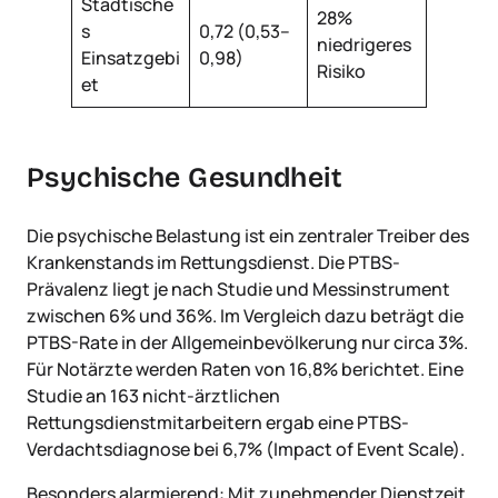
Städtische
28%
s
0,72 (0,53–
niedrigeres
Einsatzgebi
0,98)
Risiko
et
Psychische Gesundheit
Die psychische Belastung ist ein zentraler Treiber des
Krankenstands im Rettungsdienst. Die PTBS-
Prävalenz liegt je nach Studie und Messinstrument
zwischen 6% und 36%. Im Vergleich dazu beträgt die
PTBS-Rate in der Allgemeinbevölkerung nur circa 3%.
Für Notärzte werden Raten von 16,8% berichtet. Eine
Studie an 163 nicht-ärztlichen
Rettungsdienstmitarbeitern ergab eine PTBS-
Verdachtsdiagnose bei 6,7% (Impact of Event Scale).
Besonders alarmierend: Mit zunehmender Dienstzeit