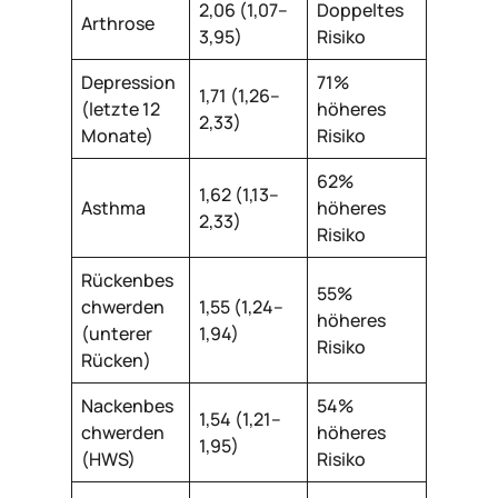
2,06 (1,07–
Doppeltes
Arthrose
3,95)
Risiko
Depression
71%
1,71 (1,26–
(letzte 12
höheres
2,33)
Monate)
Risiko
62%
1,62 (1,13–
Asthma
höheres
2,33)
Risiko
Rückenbes
55%
chwerden
1,55 (1,24–
höheres
(unterer
1,94)
Risiko
Rücken)
Nackenbes
54%
1,54 (1,21–
chwerden
höheres
1,95)
(HWS)
Risiko