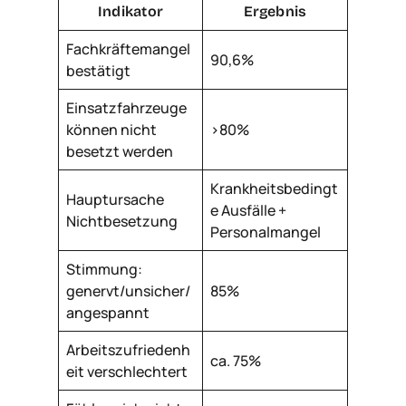
Indikator
Ergebnis
Fachkräftemangel
90,6%
bestätigt
Einsatzfahrzeuge
können nicht
>80%
besetzt werden
Krankheitsbedingt
Hauptursache
e Ausfälle +
Nichtbesetzung
Personalmangel
Stimmung:
genervt/unsicher/
85%
angespannt
Arbeitszufriedenh
ca. 75%
eit verschlechtert