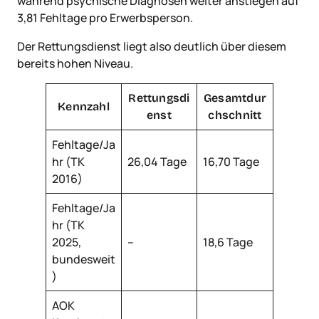
während psychische Diagnosen weiter anstiegen auf
3,81 Fehltage pro Erwerbsperson.
Der Rettungsdienst liegt also deutlich über diesem
bereits hohen Niveau.
Rettungsdi
Gesamtdur
Kennzahl
enst
chschnitt
Fehltage/Ja
hr (TK
26,04 Tage
16,70 Tage
2016)
Fehltage/Ja
hr (TK
2025,
–
18,6 Tage
bundesweit
)
AOK