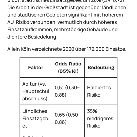
0,65), städtisches Einsatzgebiet um 28% (OR: 0,72).
Die Arbeit in der Großstadt ist gegenüber ländlichen
und städtischen Gebieten signifikant mit höherem
AU-Risiko verbunden, vermutlich durch höheres
Einsatzaufkommen, mehrstöckige Gebäude und
dichtere Besiedelung.
Allein Köln verzeichnete 2020 über 172.000 Einsätze.
Odds Ratio
Faktor
Bedeutung
(95% KI)
Abitur (vs.
0,51 (0,30–
Halbiertes
Hauptschul
0,88)
Risiko
abschluss)
Ländliches
35%
0,65 (0,50–
Einsatzgebi
niedrigeres
0,86)
et
Risiko