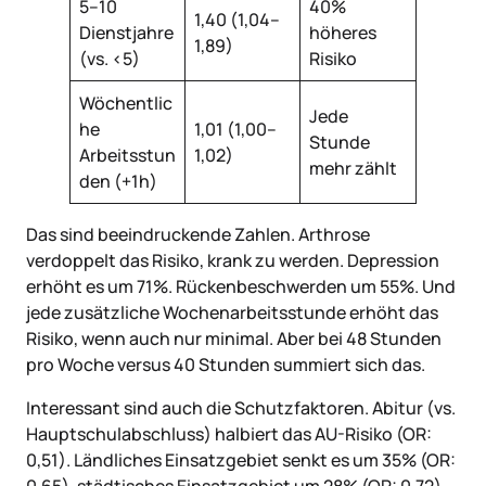
5–10
40%
1,40 (1,04–
Dienstjahre
höheres
1,89)
(vs. <5)
Risiko
Wöchentlic
Jede
he
1,01 (1,00–
Stunde
Arbeitsstun
1,02)
mehr zählt
den (+1h)
Das sind beeindruckende Zahlen. Arthrose
verdoppelt das Risiko, krank zu werden. Depression
erhöht es um 71%. Rückenbeschwerden um 55%. Und
jede zusätzliche Wochenarbeitsstunde erhöht das
Risiko, wenn auch nur minimal. Aber bei 48 Stunden
pro Woche versus 40 Stunden summiert sich das.
Interessant sind auch die Schutzfaktoren. Abitur (vs.
Hauptschulabschluss) halbiert das AU-Risiko (OR:
0,51). Ländliches Einsatzgebiet senkt es um 35% (OR: