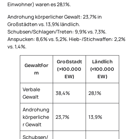
Einwohner) waren es 28,1%.
Androhung körperlicher Gewalt: 23,7% in
Großstädten vs. 13,9% ländlich.
Schubsen/Schlagen/Treten: 9,9% vs. 7,3%.
Anspucken: 8,6% vs. 5,2%. Hieb-/Stichwaffen: 2,2%
vs. 1,4%.
Großstadt
Ländlich
Gewaltfor
(>100.000
(<100.000
m
EW)
EW)
Verbale
38,4%
28,1%
Gewalt
Androhung
körperliche
23,7%
13,9%
r Gewalt
Schubsen/