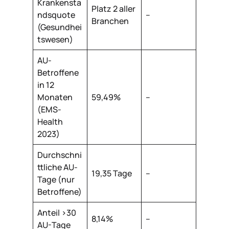
Krankensta
Platz 2 aller
ndsquote
–
Branchen
(Gesundhei
tswesen)
AU-
Betroffene
in 12
Monaten
59,49%
–
(EMS-
Health
2023)
Durchschni
ttliche AU-
19,35 Tage
–
Tage (nur
Betroffene)
Anteil >30
8,14%
–
AU-Tage