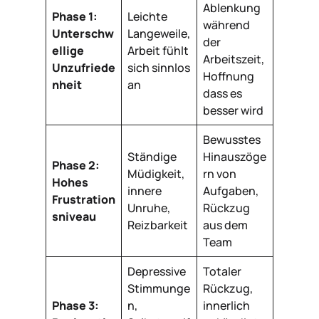
Ablenkung
Phase 1:
Leichte
während
Unterschw
Langeweile,
der
ellige
Arbeit fühlt
Arbeitszeit,
Unzufriede
sich sinnlos
Hoffnung
nheit
an
dass es
besser wird
Bewusstes
Ständige
Hinauszöge
Phase 2:
Müdigkeit,
rn von
Hohes
innere
Aufgaben,
Frustration
Unruhe,
Rückzug
sniveau
Reizbarkeit
aus dem
Team
Depressive
Totaler
Stimmunge
Rückzug,
Phase 3:
n,
innerlich