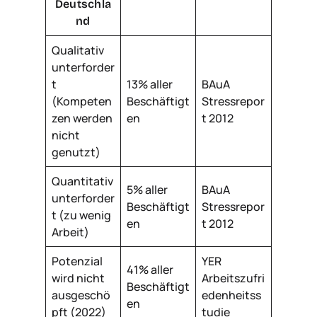
Deutschla
nd
Qualitativ
unterforder
t
13% aller
BAuA
(Kompeten
Beschäftigt
Stressrepor
zen werden
en
t 2012
nicht
genutzt)
Quantitativ
5% aller
BAuA
unterforder
Beschäftigt
Stressrepor
t (zu wenig
en
t 2012
Arbeit)
Potenzial
YER
41% aller
wird nicht
Arbeitszufri
Beschäftigt
ausgeschö
edenheitss
en
pft (2022)
tudie