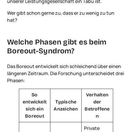
unserer Leistungsgesellschaft ein Tabu ist.
Wer gibt schon gerne zu, dass er zu wenig zu tun
hat?
Welche Phasen gibt es beim
Boreout-Syndrom?
Das Boreout entwickelt sich schleichend über einen
längeren Zeitraum. Die Forschung unterscheidet drei
Phasen:
So
Verhalten
entwickelt
Typische
der
sich ein
Anzeichen
Betroffene
Boreout
n
Private