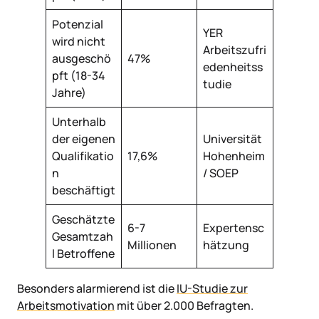
Potenzial
YER
wird nicht
Arbeitszufri
ausgeschö
47%
edenheitss
pft (18-34
tudie
Jahre)
Unterhalb
der eigenen
Universität
Qualifikatio
17,6%
Hohenheim
n
/ SOEP
beschäftigt
Geschätzte
6-7
Expertensc
Gesamtzah
Millionen
hätzung
l Betroffene
Besonders alarmierend ist die
IU-Studie zur
Arbeitsmotivation
mit über 2.000 Befragten.