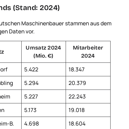
ds (Stand: 2024)
deutschen Maschinenbauer stammen aus dem
gen Daten vor.
Umsatz 2024
Mitarbeiter
tz
(Mio. €)
2024
orf
5.422
18.347
bling
5.294
20.379
heim
5.227
22.243
en
5.173
19.018
eim-B.
4.698
18.604