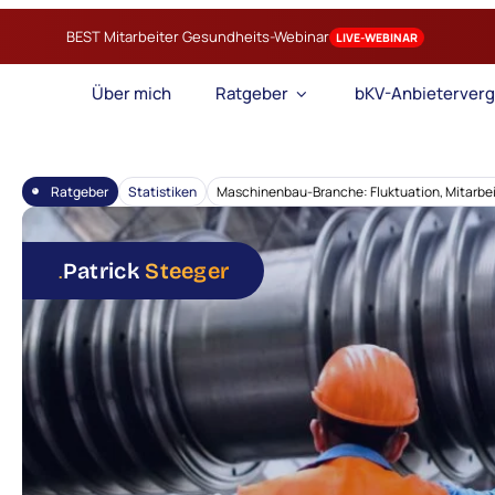
BEST Mitarbeiter Gesundheits-Webinar
LIVE-WEBINAR
Über mich
Ratgeber
bKV-Anbieterverg
Ratgeber
Statistiken
Maschinenbau-Branche: Fluktuation, Mitarbei
.
Patrick
Steeger