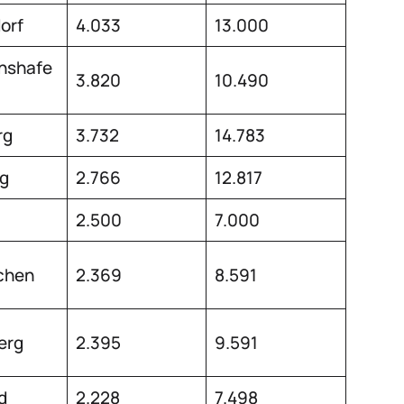
orf
4.033
13.000
chshafe
3.820
10.490
rg
3.732
14.783
g
2.766
12.817
2.500
7.000
chen
2.369
8.591
erg
2.395
9.591
d
2.228
7.498