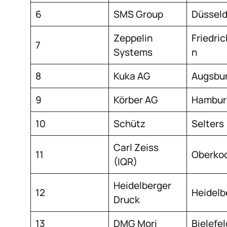
6
SMS Group
Düsseld
Zeppelin
Friedri
7
Systems
n
8
Kuka AG
Augsbu
9
Körber AG
Hambur
10
Schütz
Selters
Carl Zeiss
11
Oberko
(IQR)
Heidelberger
12
Heidelb
Druck
13
DMG Mori
Bielefel