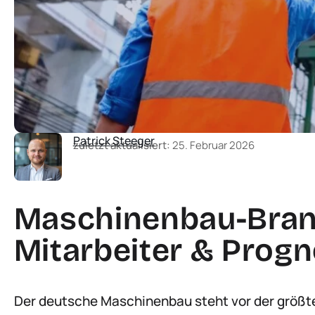
Patrick Steeger
zuletzt aktualisiert:
25. Februar 2026
Maschinenbau-Branc
Mitarbeiter & Progn
Der deutsche Maschinenbau steht vor der größte