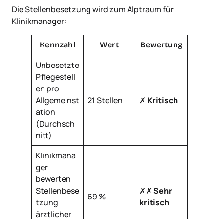
Die Stellenbesetzung wird zum Alptraum für
Klinikmanager:
Kennzahl
Wert
Bewertung
Unbesetzte
Pflegestell
en pro
Allgemeinst
21 Stellen
✗
Kritisch
ation
(Durchsch
nitt)
Klinikmana
ger
bewerten
Stellenbese
✗✗
Sehr
69 %
tzung
kritisch
ärztlicher