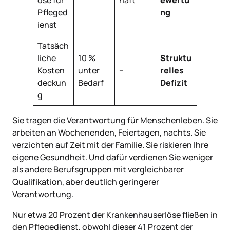
öse für
haft
ewertu
Pfleged
ng
ienst
Tatsäch
liche
10 %
Struktu
Kosten
unter
–
relles
deckun
Bedarf
Defizit
g
Sie tragen die Verantwortung für Menschenleben. Sie
arbeiten an Wochenenden, Feiertagen, nachts. Sie
verzichten auf Zeit mit der Familie. Sie riskieren Ihre
eigene Gesundheit. Und dafür verdienen Sie weniger
als andere Berufsgruppen mit vergleichbarer
Qualifikation, aber deutlich geringerer
Verantwortung.
Nur etwa 20 Prozent der Krankenhauserlöse fließen in
den Pflegedienst, obwohl dieser 41 Prozent der