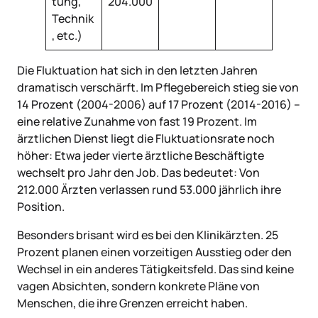
tung,
204.000
Technik
, etc.)
Die Fluktuation hat sich in den letzten Jahren
dramatisch verschärft. Im Pflegebereich stieg sie von
14 Prozent (2004-2006) auf 17 Prozent (2014-2016) –
eine relative Zunahme von fast 19 Prozent. Im
ärztlichen Dienst liegt die Fluktuationsrate noch
höher: Etwa jeder vierte ärztliche Beschäftigte
wechselt pro Jahr den Job. Das bedeutet: Von
212.000 Ärzten verlassen rund 53.000 jährlich ihre
Position.
Besonders brisant wird es bei den Klinikärzten. 25
Prozent planen einen vorzeitigen Ausstieg oder den
Wechsel in ein anderes Tätigkeitsfeld. Das sind keine
vagen Absichten, sondern konkrete Pläne von
Menschen, die ihre Grenzen erreicht haben.