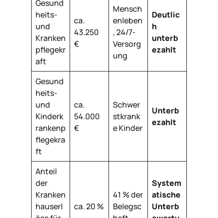
Gesund
Mensch
heits-
Deutlic
ca.
enleben
und
h
43.250
, 24/7-
Kranken
unterb
€
Versorg
pflegekr
ezahlt
ung
aft
Gesund
heits-
und
ca.
Schwer
Unterb
Kinderk
54.000
stkrank
ezahlt
rankenp
€
e Kinder
flegekra
ft
Anteil
der
System
Kranken
41 % der
atische
hauserl
ca. 20 %
Belegsc
Unterb