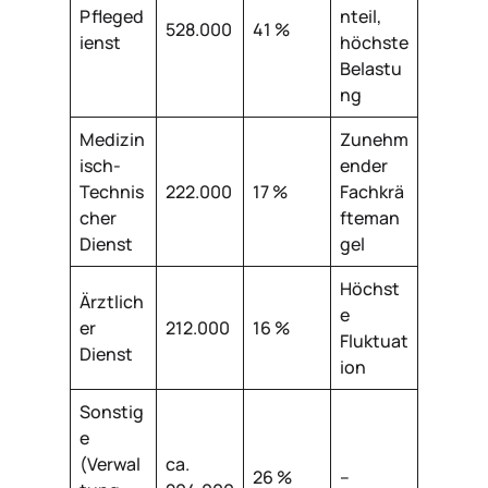
Pfleged
nteil,
528.000
41 %
ienst
höchste
Belastu
ng
Medizin
Zunehm
isch-
ender
Technis
222.000
17 %
Fachkrä
cher
fteman
Dienst
gel
Höchst
Ärztlich
e
er
212.000
16 %
Fluktuat
Dienst
ion
Sonstig
e
(Verwal
ca.
26 %
–