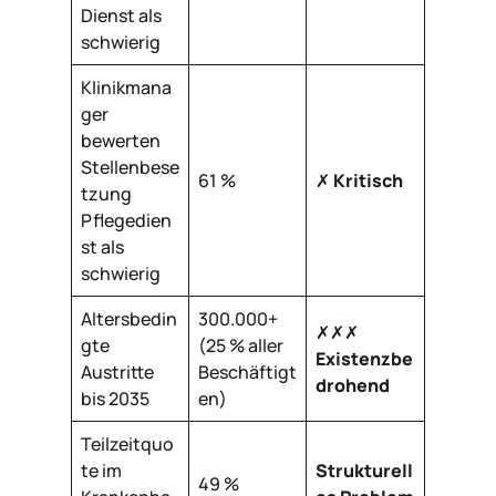
Dienst als
schwierig
Klinikmana
ger
bewerten
Stellenbese
61 %
✗
Kritisch
tzung
Pflegedien
st als
schwierig
Altersbedin
300.000+
✗✗✗
gte
(25 % aller
Existenzbe
Austritte
Beschäftigt
drohend
bis 2035
en)
Teilzeitquo
te im
Strukturell
49 %