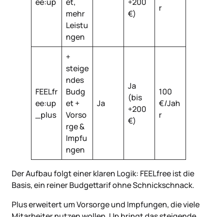
ee:up
et,
+200
r
mehr
€)
Leistu
ngen
+
steige
ndes
Ja
FEELfr
Budg
100
(bis
ee:up
et +
Ja
€/Jah
+200
_plus
Vorso
r
€)
rge &
Impfu
ngen
Der Aufbau folgt einer klaren Logik: FEELfree ist die
Basis, ein reiner Budgettarif ohne Schnickschnack.
Plus erweitert um Vorsorge und Impfungen, die viele
Mitarbeiter nutzen wollen. Up bringt das steigende