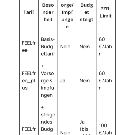
Beso
orge/
Budg
PZR-
Tarif
nder
Impf
et
Limit
heit
unge
steigt
n
Basis-
60
FEELfr
Budg
Nein
Nein
€/Jah
ee
ettarif
r
+
FEELfr
Vorso
60
ee_pl
rge &
Ja
Nein
€/Jah
us
Impfu
r
ngen
+
steige
ndes
Ja
100
FEELfr
Budg
(bis
Nein
€/Jah