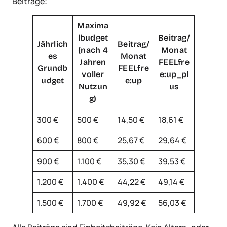
Beiträge:
Maxima
lbudget
Beitrag/
Jährlich
Beitrag/
(nach 4
Monat
es
Monat
Jahren
FEELfre
Grundb
FEELfre
voller
e:up_pl
udget
e:up
Nutzun
us
g)
300 €
500 €
14,50 €
18,61 €
600 €
800 €
25,67 €
29,64 €
900 €
1.100 €
35,30 €
39,53 €
1.200 €
1.400 €
44,22 €
49,14 €
1.500 €
1.700 €
49,92 €
56,03 €