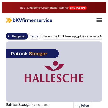
BEST Mitarbeiter Gesundheits-Webinar
LIVE-WEBINAR
Ratgeber
Tarife
Hallesche FEELfree:up_plus vs. Allianz Me
.
Patrick
Steeger
Patrick Steeger
zuletzt aktualisiert:
19. März 2026
Teilen