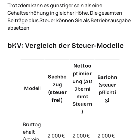
Trotzdem kann es günstiger sein als eine
Gehaltserhöhung in gleicher Höhe. Die gesamten
Beiträge plus Steuer können Sie als Betriebsausgabe
absetzen.
bKV: Vergleich der Steuer-Modelle
Nettoo
ptimier
Sachbe
Barlohn
ung
(AG
zug
(steuer
Modell
überni
(steuer
pflichti
mmt
frei)
g)
Steuern
)
Bruttog
ehalt
2.000 €
2.000 €
2.000 €
(verein