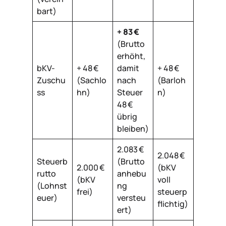
bart)
+ 83 €
(Brutto
erhöht,
bKV-
+ 48 €
damit
+ 48 €
Zuschu
(Sachlo
nach
(Barloh
ss
hn)
Steuer
n)
48 €
übrig
bleiben)
2.083 €
2.048 €
Steuerb
(Brutto
2.000 €
(bKV
rutto
anhebu
(bKV
voll
(Lohnst
ng
frei)
steuerp
euer)
versteu
flichtig)
ert)