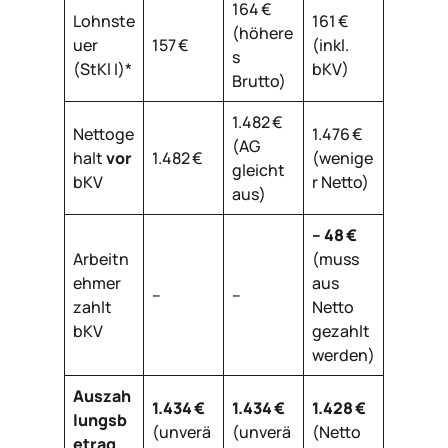
164 €
Lohnste
161 €
(höhere
uer
157 €
(inkl.
s
(StKl I)*
bKV)
Brutto)
1.482 €
Nettoge
1.476 €
(AG
halt
vor
1.482 €
(wenige
gleicht
bKV
r Netto)
aus)
– 48 €
Arbeitn
(muss
ehmer
aus
–
–
zahlt
Netto
bKV
gezahlt
werden)
Auszah
1.434 €
1.434 €
1.428 €
lungsb
(unverä
(unverä
(Netto
etrag