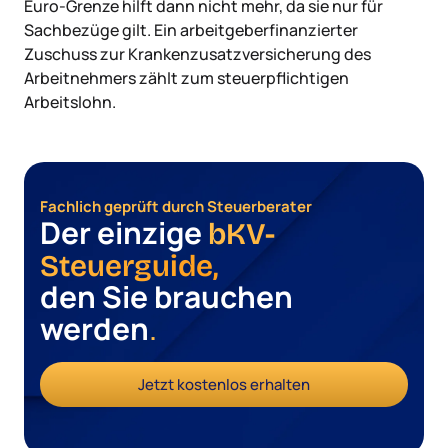
Euro-Grenze hilft dann nicht mehr, da sie nur für
Sachbezüge gilt. Ein arbeitgeberfinanzierter
Zuschuss zur Krankenzusatzversicherung des
Arbeitnehmers zählt zum steuerpflichtigen
Arbeitslohn.
Fachlich geprüft durch Steuerberater
Der einzige
bKV-
Steuerguide,
den Sie brauchen
werden
.
Jetzt kostenlos erhalten